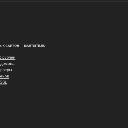
ЫХ САЙТОВ — MARTSITE.RU
2 рублей
 домена
ерверы
енов
 SSL