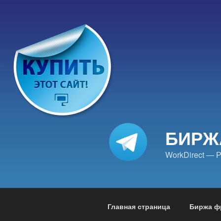
Перейти
к
содержимому
БИРЖ
WorkDirect — Р
Главная страница
Биржа ф