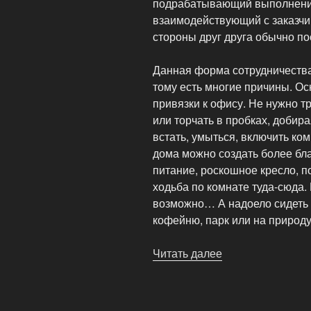
подрабатывающий выполнение
взаимодействующий с заказчи
стороны друг друга обычно п
Данная форма сотрудничества
тому есть многие причины. Ос
привязки к офису. Не нужно т
или торчать в пробках, добир
встать, умыться, включить ком
дома можно создать более бл
питание, роскошное кресло, п
ходьба по комнате туда-сюда. 
возможно… А надоело сидеть 
кофейню, парк или на природу
Читать далее
«Фриланс
в
Рунете
—