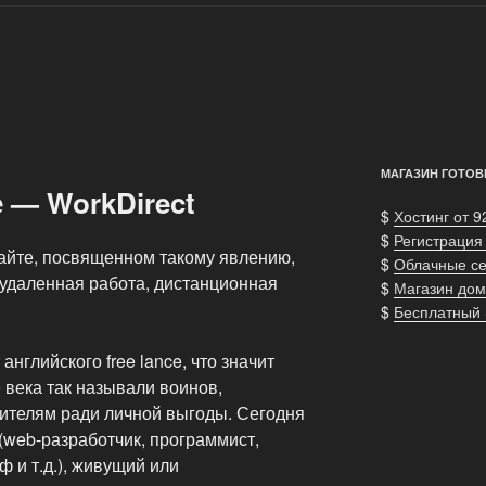
МАГАЗИН ГОТОВ
 — WorkDirect
$
Хостинг от 9
$
Регистрация
айте, посвященном такому явлению,
$
Облачные с
, удаленная работа, дистанционная
$
Магазин дом
$
Бесплатный
нглийского free lance, что значит
 века так называли воинов,
ителям ради личной выгоды. Сегодня
(web-разработчик, программист,
 и т.д.), живущий или