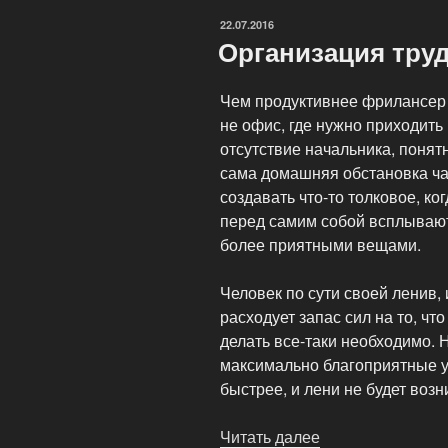
WorkDirect»
ОПУБЛИКОВАНО
22.07.2016
Организация тру
Чем продуктивнее фрилансер р
не офис, где нужно приходить
отсутствие начальника, понятн
сама домашняя обстановка час
создавать что-то толковое, ко
перед самим собой всплывают
более приятными вещами.
Человек по сути своей ленив, 
расходует запас сил на то, чт
делать все-таки необходимо. 
максимально благоприятные у
быстрее, и лени не будет возн
Читать далее
«Организация