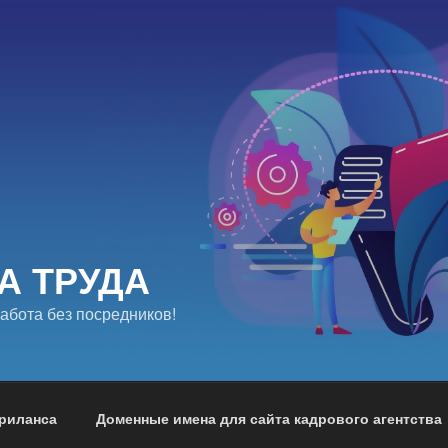
А ТРУДА
абота без посредников!
риланса
Доменные имена для сайта кадрового агентства