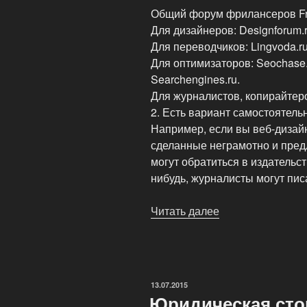
Общий форум фрилансеров Free
Для дизайнеров: Designforum.ru
Для переводчиков: Lingvoda.ru
Для оптимизаторов: Seochase.
Searchengines.ru.
Для журналистов, копирайтеро
2. Есть вариант самостоятель
Например, если вы веб-дизай
сделанные неграмотно и пред
могут обратиться в издательс
нибудь, журналисты могут пис
Читать далее
«Как
фрилансеру
искать
и
находить
ОПУБЛИКОВАНО
13.07.2015
заказы?»
Юридическая сто