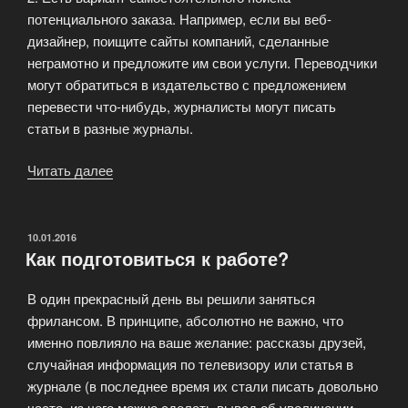
потенциального заказа. Например, если вы веб-
дизайнер, поищите сайты компаний, сделанные
неграмотно и предложите им свои услуги. Переводчики
могут обратиться в издательство с предложением
перевести что-нибудь, журналисты могут писать
статьи в разные журналы.
Читать далее
«Как
фрилансеру
искать
и
ОПУБЛИКОВАНО
10.01.2016
Как подготовиться к работе?
находить
заказы?»
В один прекрасный день вы решили заняться
фрилансом. В принципе, абсолютно не важно, что
именно повлияло на ваше желание: рассказы друзей,
случайная информация по телевизору или статья в
журнале (в последнее время их стали писать довольно
часто, из чего можно сделать вывод об увеличении