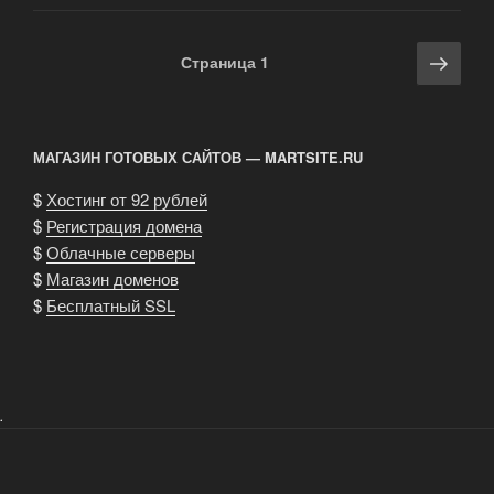
получить
за
Навигация
Сле
Страница
1
внештатную
по
стра
работу?»
записям
МАГАЗИН ГОТОВЫХ САЙТОВ — MARTSITE.RU
$
Хостинг от 92 рублей
$
Регистрация домена
$
Облачные серверы
$
Магазин доменов
$
Бесплатный SSL
.