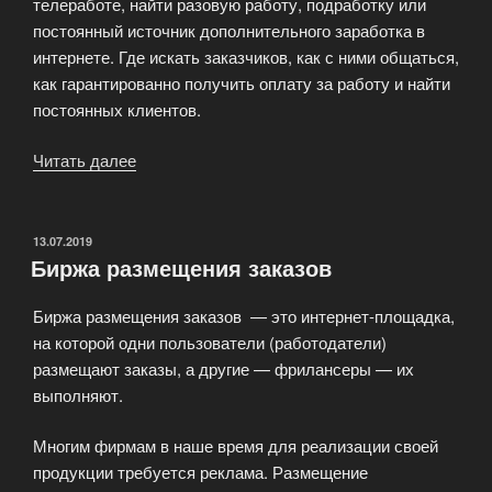
телеработе, найти разовую работу, подработку или
постоянный источник дополнительного заработка в
интернете. Где искать заказчиков, как с ними общаться,
как гарантированно получить оплату за работу и найти
постоянных клиентов.
Читать далее
«Что
такое
фриланс
и
ОПУБЛИКОВАНО
13.07.2019
Биржа размещения заказов
удаленная
работа?
Биржа размещения заказов — это интернет-площадка,
Кто
на которой одни пользователи (работодатели)
такой
размещают заказы, а другие — фрилансеры — их
фрилансер?»
выполняют.
Многим фирмам в наше время для реализации своей
продукции требуется реклама. Размещение