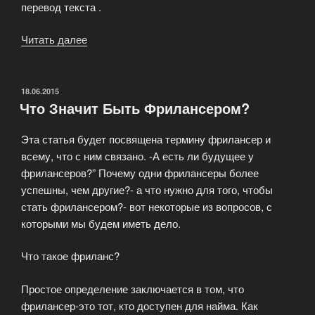
перевод текста .
Читать далее
«Кто
такой
фрилансер?
Что
ОПУБЛИКОВАНО
18.06.2015
Что Значит Быть Фрилансером?
такое
фриланс?»
Эта статья будет посвящена термину фрилансер и
всему, что с ним связано. -А есть ли будущее у
фрилансеров?” Почему одни фрилансеры более
успешны, чем другие?- а что нужно для того, чтобы
стать фрилансером?- вот некоторые из вопросов, с
которыми мы будем иметь дело.
Что такое фриланс?
Простое определение заключается в том, что
фрилансер-это тот, кто доступен для найма. Как